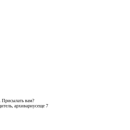
. Присылать вам?
итель, архивариус
еще 7