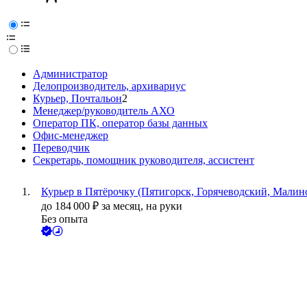
Администратор
Делопроизводитель, архивариус
Курьер, Почтальон
2
Менеджер/руководитель АХО
Оператор ПК, оператор базы данных
Офис-менеджер
Переводчик
Секретарь, помощник руководителя, ассистент
Курьер в Пятёрочку (Пятигорск, Горячеводский, Малино
до
184 000
₽
за месяц,
на руки
Без опыта