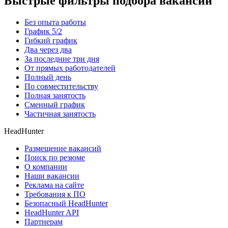
Быстрые фильтры подбора вакансий
Без опыта работы
График 5/2
Гибкий график
Два через два
За последние три дня
От прямых работодателей
Полный день
По совместительству
Полная занятость
Сменный график
Частичная занятость
HeadHunter
Размещение вакансий
Поиск по резюме
О компании
Наши вакансии
Реклама на сайте
Требования к ПО
Безопасный HeadHunter
HeadHunter API
Партнерам