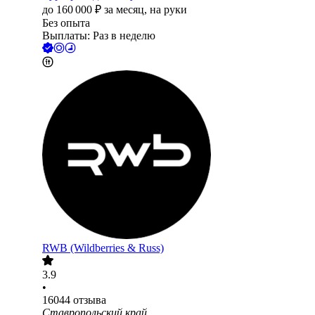
до
160 000
₽
за месяц,
на руки
Без опыта
Выплаты: Раз в неделю
RWB (Wildberries & Russ)
3.9
•
16044
отзыва
Ставропольский край